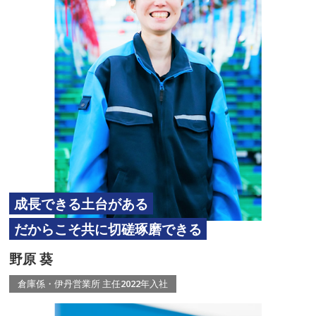
成長できる土台がある
だからこそ共に切磋琢磨できる
野原 葵
倉庫係・伊丹営業所 主任
2022年入社