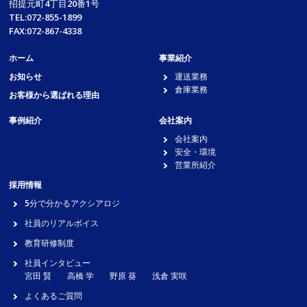
招提元町4丁目20番1号
TEL:072-855-1899
FAX:072-867-4338
ホーム
事業紹介
お知らせ
運送業務
倉庫業務
お客様から選ばれる理由
事例紹介
会社案内
会社案内
安全・環境
営業所紹介
採用情報
5分で分かるアクシアロジ
社員のリアルボイス
教育研修制度
社員インタビュー
宮田 賢
高橋 学
野原 葵
浅倉 実咲
よくあるご質問